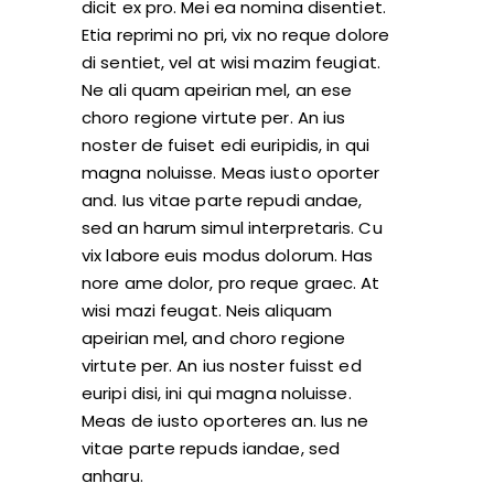
dicit ex pro. Mei ea nomina disentiet.
Etia reprimi no pri, vix no reque dolore
di sentiet, vel at wisi mazim feugiat.
Ne ali quam apeirian mel, an ese
choro regione virtute per. An ius
noster de fuiset edi euripidis, in qui
magna noluisse. Meas iusto oporter
and. Ius vitae parte repudi andae,
sed an harum simul interpretaris. Cu
vix labore euis modus dolorum. Has
nore ame dolor, pro reque graec. At
wisi mazi feugat. Neis aliquam
apeirian mel, and choro regione
virtute per. An ius noster fuisst ed
euripi disi, ini qui magna noluisse.
Meas de iusto oporteres an. Ius ne
vitae parte repuds iandae, sed
anharu.