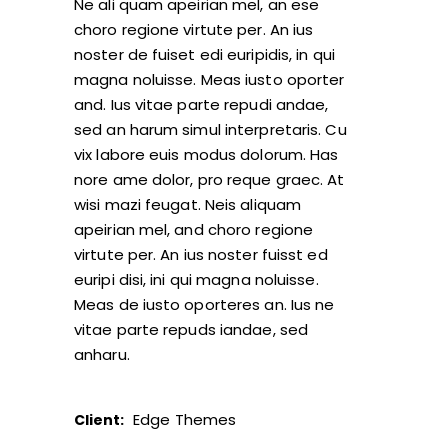
Ne ali quam apeirian mel, an ese
choro regione virtute per. An ius
noster de fuiset edi euripidis, in qui
magna noluisse. Meas iusto oporter
and. Ius vitae parte repudi andae,
sed an harum simul interpretaris. Cu
vix labore euis modus dolorum. Has
nore ame dolor, pro reque graec. At
wisi mazi feugat. Neis aliquam
apeirian mel, and choro regione
virtute per. An ius noster fuisst ed
euripi disi, ini qui magna noluisse.
Meas de iusto oporteres an. Ius ne
vitae parte repuds iandae, sed
anharu.
Edge Themes
Client: