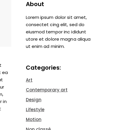
About
Lorem ipsum dolor sit amet,
consectet cing elit, sed do
eiusmod tempor inc ididunt
utore et dolore magna aliqua
ut enim ad minim.
t
Categories:
x ea
at
Art
ur
Contemporary art
m,
Design
r in
t
Lifestyle
Motion
Non classé