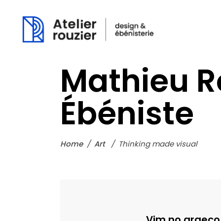
Mathieu R
Ébéniste
Home
/
Art
/
Thinking made visual
Vim no graeco 