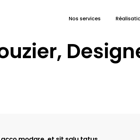
Nos services
Réalisati
ouzier, Design
acco modare, et sit salu tatus