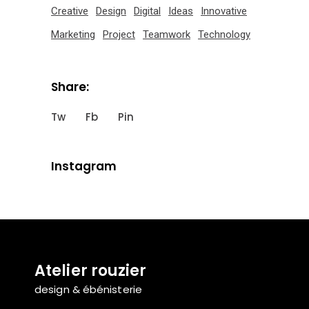
Creative
Design
Digital
Ideas
Innovative
Marketing
Project
Teamwork
Technology
Share:
Tw
Fb
Pin
Instagram
Atelier rouzier
design & ébénisterie