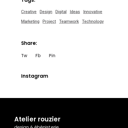
Tags:
Creative
Design
Digital
Ideas
Innovative
Marketing
Project
Teamwork
Technology
Share:
Tw
Fb
Pin
Instagram
Atelier rouzier
design & ébénisterie